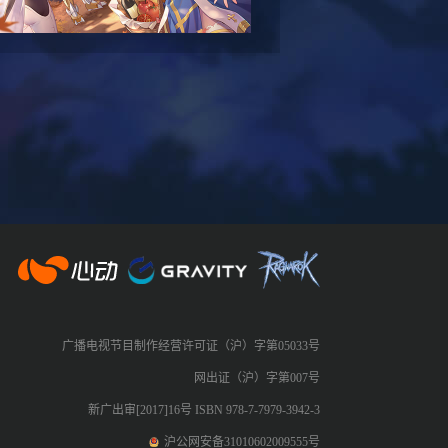
心动网络
广播电视节目制作经营许可证（沪）字第05033号
网出证（沪）字第007号
新广出审[2017]16号 ISBN 978-7-7979-3942-3
沪公网安备31010602009555号