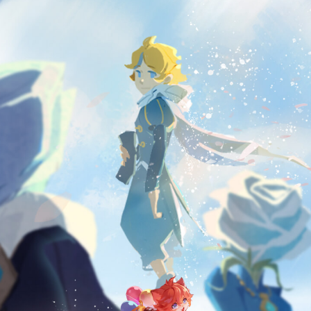
公司地址：上海市静安区万荣路700号A1 心动网络股份有限公司
注册地址：上海市闵行区东川路555号戊楼1166室
在线客服微信公众号：xindong_net
投诉举报邮箱: tousu@xd.com
IP衍生&授权业务: x.lab@xd.com
发行合作: cooperation@xd.com
违法信息举报专线：021-60727056 (工作日 9:30 ~ 12:00, 13:30 ~ 18:30)
广播电视节目制作经营许可证（沪）字第05033号
网出证（沪）字第007号
新广出审[2017]16号 ISBN 978-7-7979-3942-3
沪公网安备31010602009555号
沪ICP备11033765号-9
沪B2-20120024 B1-20202528