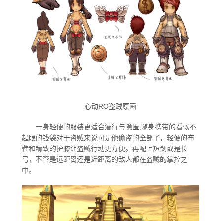
甜蜜召唤师
光影之都
心动RO盗贼原画
崭新时空
一身轻便的服装更适合潜行与隐匿,随身携带的看似不
起眼的钱袋对于盗贼来说可是他偷盗的全部了，轻便的布
鞋和精致的护膝让盗贼行动更方便。再配上短剑或是长
黑色派对
弓，不管是远距离还是近距离的敌人都在盗贼的掌控之
中。
梦想天空