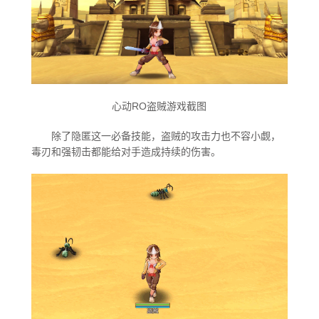
永恒的爱
心动RO盗贼游戏截图
宠物情人
除了隐匿这一必备技能，盗贼的攻击力也不容小觑，
毒刃和强韧击都能给对手造成持续的伤害。
樱の花嫁
唤醒计划