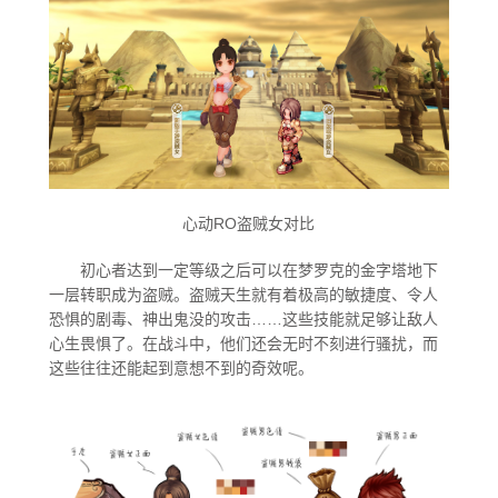
瓦尔哈拉
七王室之谜
梦幻之岛
心动RO盗贼女对比
初心者达到一定等级之后可以在梦罗克的金字塔地下
一层转职成为盗贼。盗贼天生就有着极高的敏捷度、令人
恐惧的剧毒、神出鬼没的攻击……这些技能就足够让敌人
辉煌领域
心生畏惧了。在战斗中，他们还会无时不刻进行骚扰，而
这些往往还能起到意想不到的奇效呢。
龙之城洛阳