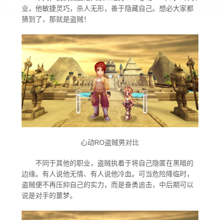
业，他敏捷灵巧，杀人无形，善于隐藏自己。想必大家都
猜到了，那就是盗贼！
异世界归来的舅舅
玩家论坛
古城之泪
同人专区
海港的愿望
心动RO盗贼男对比
不同于其他的职业，盗贼执着于将自己隐匿在黑暗的
边缘。有人说他无情、有人说他冷血。可当危险降临时，
一拳超人
盗贼便不再压抑自己的实力，而是奋勇追击，中后期可以
说是对手的噩梦。