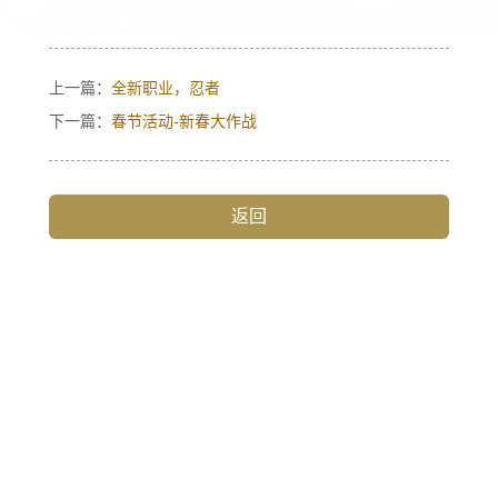
异世界归来的舅舅
玩家论坛
上一篇：
全新职业，忍者
下一篇：
春节活动-新春大作战
古城之泪
同人专区
返回
海港的愿望
一拳超人