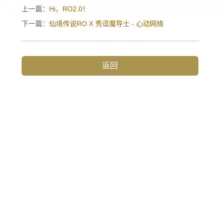
上一篇：
Hi，RO2.0！
下一篇：
仙境传说RO X 秀逗魔导士 - 心动网络
异世界归来的舅舅
玩家论坛
返回
古城之泪
同人专区
海港的愿望
一拳超人