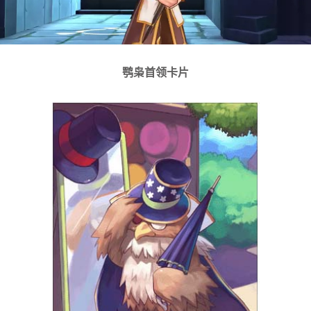
鹗枭首领卡片