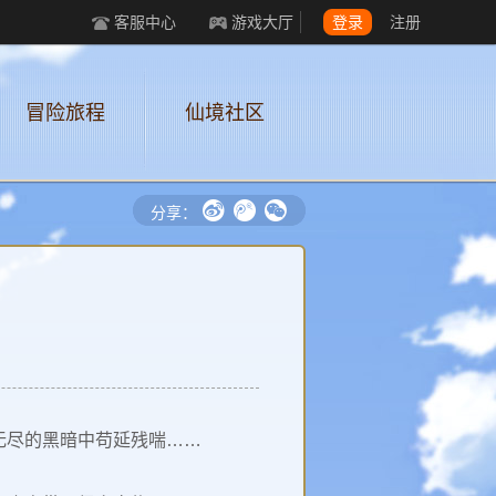
客服中心
游戏大厅
登录
注册
冒险旅程
仙境社区
f
e
w
分享：
无尽的黑暗中苟延残喘……