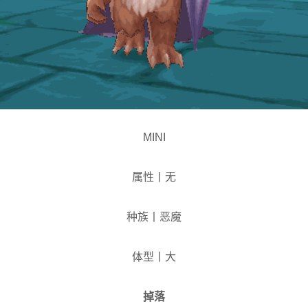
MINI
属性丨无
种族丨恶魔
体型丨大
掉落