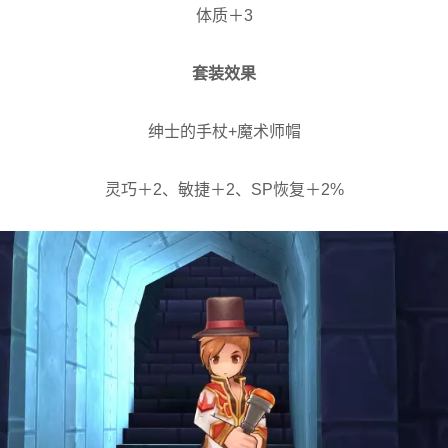
体质＋3
套装效果
绅士的手杖+魔术师帽
灵巧＋2、敏捷＋2、SP恢复＋2%