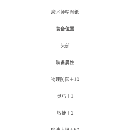
魔术师帽图纸
装备位置
头部
装备属性
物理防御＋10
灵巧＋1
敏捷＋1
魔法上限＋50