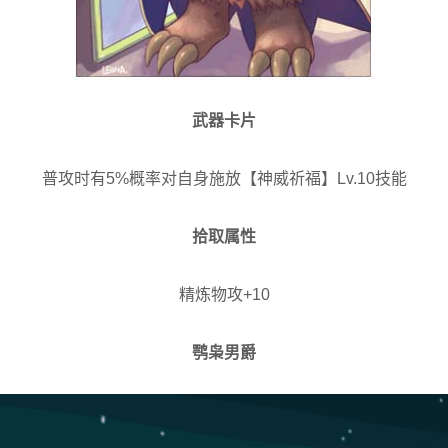
武器卡片
普攻时有5%概率对自身施放【神威祈福】Lv.10技能
拾取属性
精炼物攻+10
鹗枭男爵