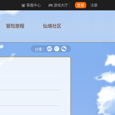
客服中心
游戏大厅
登录
注册
冒险旅程
仙境社区
f
e
w
分享：