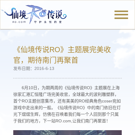
官网首页
《仙境传说RO》主题展完美收
官，期待南门再聚首
发布日期：2016-6-13
新闻公告
6月10日，为期两周的《仙境传说RO》主题展在上海
徐家汇港汇恒隆广场完美收官，全球最大的波利雕塑群，
冒险旅程
首个RO主题创意集市，还有美美的RO经典角色coser宛如
游戏中走出来的一般。《仙境传说RO》中的南门依旧在灯
光下熠熠生辉，仿佛在召唤着我们每一个人回到那个只属
于我们的地方，下一站RO.com,让我们南门再聚首！
厨神小当家
仙境社区