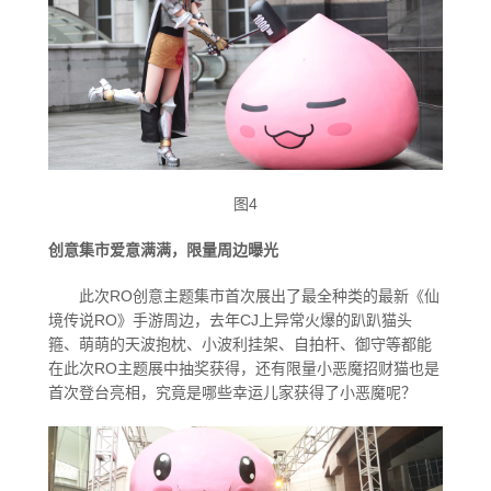
永恒的爱
宠物情人
图4
创意集市爱意满满，限量周边曝光
樱の花嫁
此次RO创意主题集市首次展出了最全种类的最新《仙
境传说RO》手游周边，去年CJ上异常火爆的趴趴猫头
箍、萌萌的天波抱枕、小波利挂架、自拍杆、御守等都能
在此次RO主题展中抽奖获得，还有限量小恶魔招财猫也是
唤醒计划
首次登台亮相，究竟是哪些幸运儿家获得了小恶魔呢？