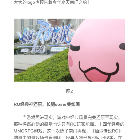
瓦尔哈拉
大大的logo也预告着今年夏天南门之约！
七王室之谜
梦幻之岛
辉煌领域
图2
RO
经典神还原，长腿coser美如画
当游戏照进现实，游戏中经典场景完美还原至现实，
龙之城洛阳
那种怦然心动的感觉也许只有RO玩家能懂。十四年经典的
MMORPG游戏，这一次除了南门再现，《仙境传说RO》
端游中的游戏场景乐园团、经典人物形象也回归现实，在