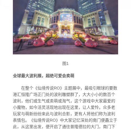
异世界归来的舅舅
玩家论坛
古城之泪
同人专区
图1
全球最大波利展，超绝可爱会卖萌
海港的愿望
在整个《仙境传说RO》主题展中，最吸引眼球的要数
港汇恒隆广场正门处的波利雕塑群了，大大小小的数百个
波利，他们或生气或卖萌或淘气，这个游戏中大家最爱的
一拳超人
小魔物，如今活灵活现地出现在这里，让人爱怜。众多老
玩家与萌新纷纷来此与波利合影，更有人将他们称为波利
表情包。《仙境传说RO》中大家记忆深处的南门便矗立于
此，从这里出发，便开启了通往普隆德拉的大门，南门下