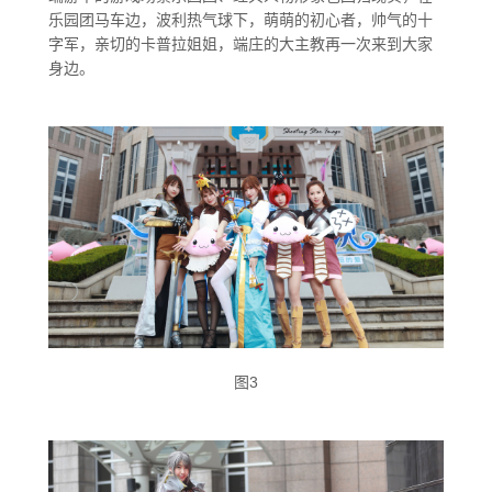
乐园团马车边，波利热气球下，萌萌的初心者，帅气的十
甜蜜召唤师
字军，亲切的卡普拉姐姐，端庄的大主教再一次来到大家
身边。
光影之都
崭新时空
黑色派对
图3
梦想天空